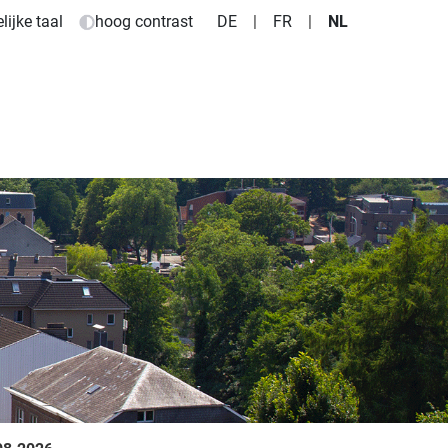
ijke taal
hoog contrast
DE
|
FR
|
NL