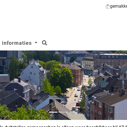
gemakkel
zoeken
informaties