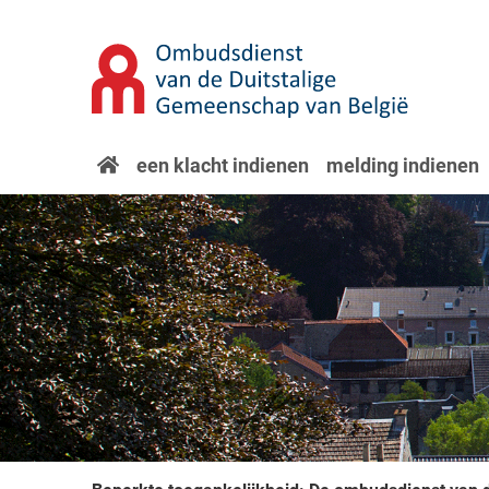
Overslaan naar hoofdinhoud
Spring naar navigatie
startpagina
een klacht indienen
melding indienen