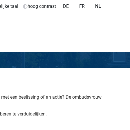
ijke taal
hoog contrast
DE
|
FR
|
NL
met een beslissing of an actie?
De ombudsvrouw
eren te verduidelijken.