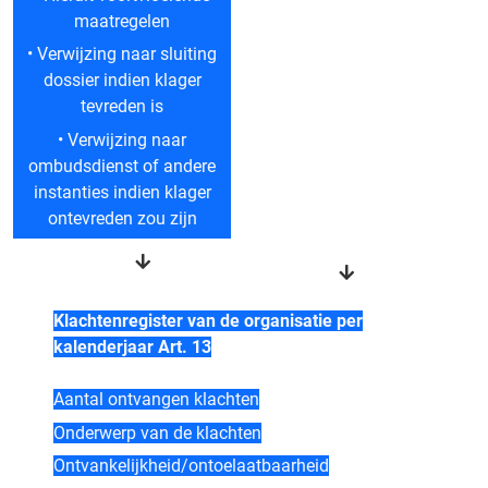
maatregelen
• Verwijzing naar sluiting
dossier indien klager
tevreden is
• Verwijzing naar
ombudsdienst of andere
instanties indien klager
ontevreden zou zijn
Klachtenregister van de organisatie per
kalenderjaar Art. 13
Aantal ontvangen klachten
Onderwerp van de klachten
Ontvankelijkheid/ontoelaatbaarheid