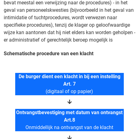
bevat meestal een verwijzing naar de procedures) - in het
geval van personeelskwesties (bijvoorbeeld in het geval van
intimidatie of tuchtprocedures, wordt verwezen naar
specifieke procedures), tenzij de klager op geloofwaardige
wijze kan aantonen dat hij niet elders kan worden geholpen -
er administratief of gerechtelijk beroep mogelijk is
Schematische procedure van een klacht
De burger dient een klacht in bij een instelling
Art. 7
(digitaal of op papier)
Ontvangstbevestiging met datum van ontvangst
Art.8
Onmiddellijk na ontvangst van de klacht