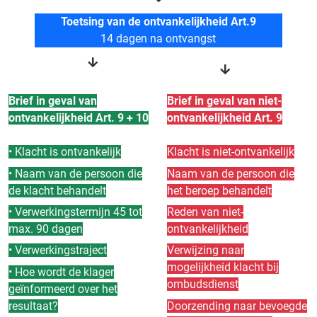
Toetsing van de ontvankelijkheid Art.9
14 dagen na ontvangst
Brief in geval van
Brief in geval van niet-
ontvankelijkheid Art. 9 + 10
ontvankelijkheid Art. 9
• Klacht is ontvankelijk
Klacht is niet-ontvankelijk
• Naam van de persoon die
Naam van de persoon die
de klacht behandelt
het beroep behandelt
• Verwerkingstermijn 45 tot
Reden van niet-
max. 90 dagen
ontvankelijkheid
• Verwerkingstraject
Verwijzing naar
mogelijkheid klacht bij
• Hoe wordt de klager
ombudsdienst
geïnformeerd over het
resultaat?
Doorzending naar bevoegde