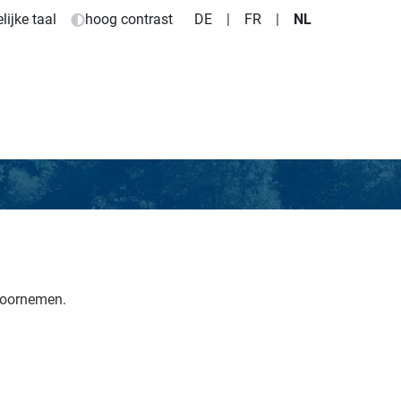
ijke taal
hoog contrast
DE
|
FR
|
NL
voornemen.