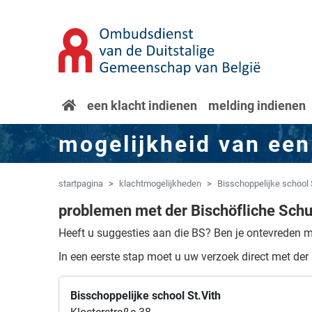
Overslaan naar hoofdinhoud
Spring naar navigatie
startpagina
een klacht indienen
melding indienen
mogelijkheid van een
startpagina
klachtmogelijkheden
Bisschoppelijke school 
problemen met der Bischöfliche Schul
Heeft u suggesties aan die BS?
Ben je ontevreden me
In een eerste stap moet u uw verzoek direct met der 
Bisschoppelijke school St.Vith