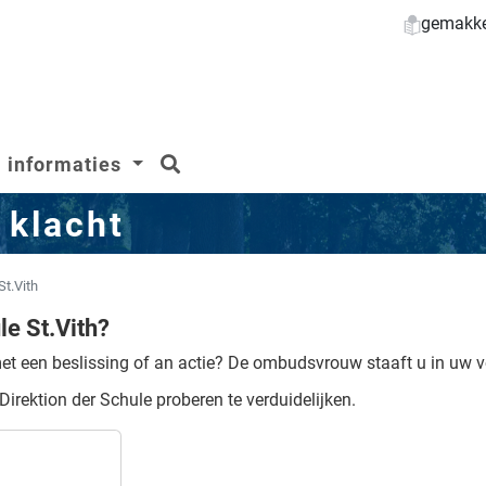
gemakkel
zoeken
informaties
 klacht
St.Vith
e St.Vith?
t een beslissing of an actie?
De ombudsvrouw staaft u in uw 
Direktion der Schule proberen te verduidelijken.