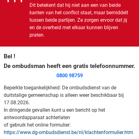
Dit betekent dat hij niet aan een van beide
kanten van het conflict staat, maar bemiddelt
tussen beide partijen. Ze zorgen ervoor dat jij
en de overheid met elkaar kunnen blijven
praten.
Bel !
De ombudsman heeft een gratis telefoonnummer.
0800 98759
Beperkte toegankelijkheid: De ombudsdienst van de
duitstalige gemeenschap is alleen weer beschikbaar bij
17.08.2026.
In dringende gevallen kunt u een bericht op het
antwoordapparaat achterlaten
of gebruik het online formulier:
https://www.dg-ombudsdienst.be/nl/klachtenformulier.htm