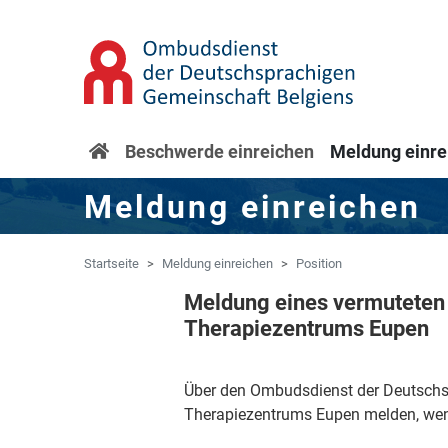
Zum Hauptinhalt springen
Zur Navigation springen
Startseite
Beschwerde einreichen
Meldung einre
Meldung einreichen
Startseite
Meldung einreichen
Position
Meldung eines vermuteten 
Therapiezentrums Eupen
Über den Ombudsdienst der Deutschsp
Therapiezentrums Eupen melden, wenn 