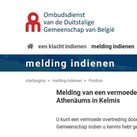
Overslaan naar hoofdinhoud
Spring naar navigatie
startpagina
een klacht indienen
melding indienen
melding indienen
startpagina
melding indienen
Position
Melding van een vermoede
Athenäums in Kelmis
U kunt een vermoede overtreding doo
Gemeenschap indien u kennis hebt gek