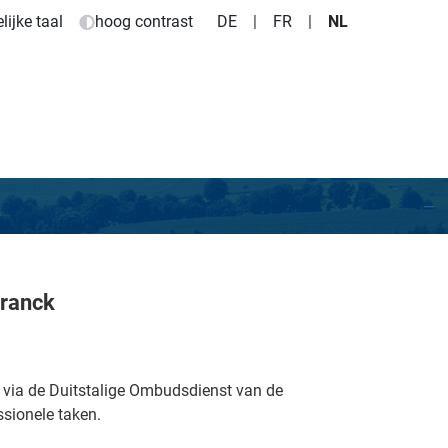
ijke taal
hoog contrast
DE
|
FR
|
NL
Franck
via de Duitstalige Ombudsdienst van de
sionele taken.