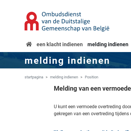
Overslaan naar hoofdinhoud
Spring naar navigatie
startpagina
een klacht indienen
melding indienen
melding indienen
startpagina
melding indienen
Position
Melding van een vermoede
U kunt een vermoede overtreding do
gekregen van een overtreding tijdens 