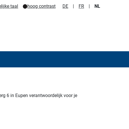
ijke taal
hoog contrast
DE
|
FR
|
NL
rg 6 in Eupen verantwoordelijk voor je