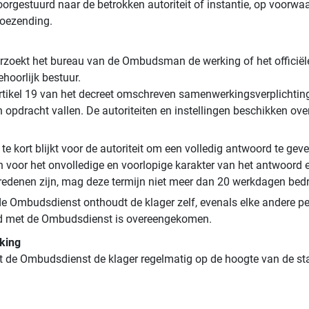
gestuurd naar de betrokken autoriteit of instantie, op voorwaard
toezending.
rzoekt het bureau van de Ombudsman de werking of het officiële 
ehoorlijk bestuur.
rtikel 19 van het decreet omschreven samenwerkingsverplichting
jn opdracht vallen. De autoriteiten en instellingen beschikken 
 kort blijkt voor de autoriteit om een volledig antwoord te gev
 voor het onvolledige en voorlopige karakter van het antwoord 
e redenen zijn, mag deze termijn niet meer dan 20 werkdagen bed
e Ombudsdienst onthoudt de klager zelf, evenals elke andere pe
hand met de Ombudsdienst is overeengekomen.
rking
elt de Ombudsdienst de klager regelmatig op de hoogte van de sta