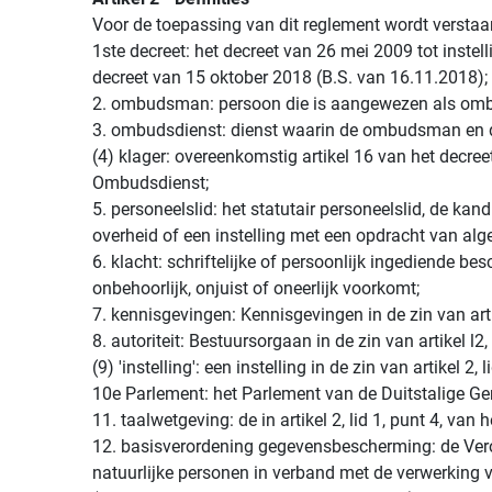
Voor de toepassing van dit reglement wordt verstaa
1ste decreet: het decreet van 26 mei 2009 tot inste
decreet van 15 oktober 2018 (B.S. van 16.11.2018);
2. ombudsman: persoon die is aangewezen als ombud
3. ombudsdienst: dienst waarin de ombudsman en
(4) klager: overeenkomstig artikel 16 van het decreet
Ombudsdienst;
5. personeelslid: het statutair personeelslid, de ka
overheid of een instelling met een opdracht van a
6. klacht: schriftelijke of persoonlijk ingediende 
onbehoorlijk, onjuist of oneerlijk voorkomt;
7. kennisgevingen: Kennisgevingen in de zin van artik
8. autoriteit: Bestuursorgaan in de zin van artikel l2,
(9) 'instelling': een instelling in de zin van artikel 2, 
10e Parlement: het Parlement van de Duitstalige 
11. taalwetgeving: de in artikel 2, lid 1, punt 4, van 
12. basisverordening gegevensbescherming: de Ver
natuurlijke personen in verband met de verwerking v