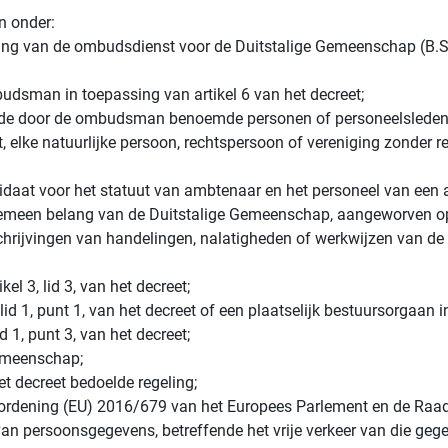
n onder:
lling van de ombudsdienst voor de Duitstalige Gemeenschap (B.S. 
sman in toepassing van artikel 6 van het decreet;
 de door de ombudsman benoemde personen of personeelsleden
, elke natuurlijke persoon, rechtspersoon of vereniging zonder re
ndidaat voor het statuut van ambtenaar en het personeel van een 
lgemeen belang van de Duitstalige Gemeenschap, aangeworven o
beschrijvingen van handelingen, nalatigheden of werkwijzen van d
el 3, lid 3, van het decreet;
 lid 1, punt 1, van het decreet of een plaatselijk bestuursorgaan in 
lid 1, punt 3, van het decreet;
Gemeenschap;
het decreet bedoelde regeling;
ordening (EU) 2016/679 van het Europees Parlement en de Raad
an persoonsgegevens, betreffende het vrije verkeer van die gege