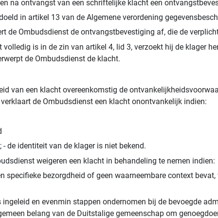
gen na ontvangst van een schriftelijke klacht een ontvangstbeve
edoeld in artikel 13 van de Algemene verordening gegevensbesc
vert de Ombudsdienst de ontvangstbevestiging af, die de verplic
volledig is in de zin van artikel 4, lid 3, verzoekt hij de klage
erwerpt de Ombudsdienst de klacht.
id van een klacht overeenkomstig de ontvankelijkheidsvoorwaar
t verklaart de Ombudsdienst een klacht onontvankelijk indien:
d
; - de identiteit van de klager is niet bekend.
mbudsdienst weigeren een klacht in behandeling te nemen indien:
een specifieke bezorgdheid of geen waarneembare context bevat, v
 ingeleid en evenmin stappen ondernomen bij de bevoegde adminis
 algemeen belang van de Duitstalige gemeenschap om genoegdoeni