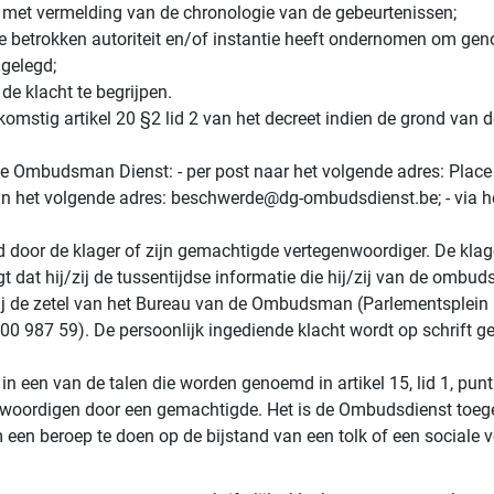
, met vermelding van de chronologie van de gebeurtenissen;
 de betrokken autoriteit en/of instantie heeft ondernomen om gen
 gelegd;
de klacht te begrijpen.
omstig artikel 20 §2 lid 2 van het decreet indien de grond van 
 de Ombudsman Dienst: - per post naar het volgende adres: Place
an het volgende adres: beschwerde@dg-ombudsdienst.be; - via he
nd door de klager of zijn gemachtigde vertegenwoordiger. De kla
gt dat hij/zij de tussentijdse informatie die hij/zij van de ombu
n bij de zetel van het Bureau van de Ombudsman (Parlementsplei
0 987 59). De persoonlijk ingediende klacht wordt op schrift g
in een van de talen die worden genoemd in artikel 15, lid 1, punt 
enwoordigen door een gemachtigde. Het is de Ombudsdienst toe
 een beroep te doen op de bijstand van een tolk of een sociale v