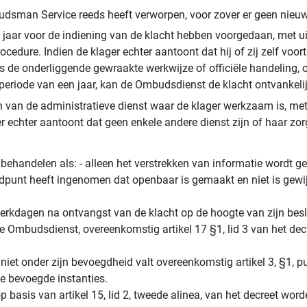
budsman Service reeds heeft verworpen, voor zover er geen nieuw
een jaar voor de indiening van de klacht hebben voorgedaan, met 
rocedure. Indien de klager echter aantoont dat hij of zij zelf v
s de onderliggende gewraakte werkwijze of officiële handeling, of
 periode van een jaar, kan de Ombudsdienst de klacht ontvankelij
n van de administratieve dienst waar de klager werkzaam is, met
ager echter aantoont dat geen enkele andere dienst zijn of haar 
ehandelen als: - alleen het verstrekken van informatie wordt ge
dpunt heeft ingenomen dat openbaar is gemaakt en niet is gewij
rkdagen na ontvangst van de klacht op de hoogte van zijn beslui
 Ombudsdienst, overeenkomstig artikel 17 §1, lid 3 van het decree
iet onder zijn bevoegdheid valt overeenkomstig artikel 3, §1, pun
e bevoegde instanties.
 basis van artikel 15, lid 2, tweede alinea, van het decreet wor