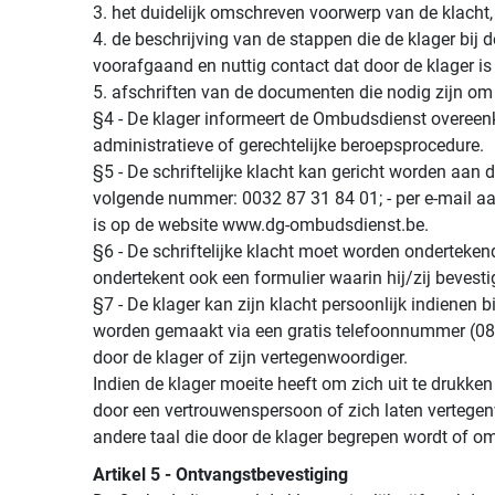
3. het duidelijk omschreven voorwerp van de klacht
4. de beschrijving van de stappen die de klager bij
voorafgaand en nuttig contact dat door de klager is
5. afschriften van de documenten die nodig zijn om 
§4 - De klager informeert de Ombudsdienst overeenk
administratieve of gerechtelijke beroepsprocedure.
§5 - De schriftelijke klacht kan gericht worden aan
volgende nummer: 0032 87 31 84 01; - per e-mail a
is op de website www.dg-ombudsdienst.be.
§6 - De schriftelijke klacht moet worden onderteke
ondertekent ook een formulier waarin hij/zij bevesti
§7 - De klager kan zijn klacht persoonlijk indiene
worden gemaakt via een gratis telefoonnummer (080
door de klager of zijn vertegenwoordiger.
Indien de klager moeite heeft om zich uit te drukken 
door een vertrouwenspersoon of zich laten verteg
andere taal die door de klager begrepen wordt of om
Artikel 5 - Ontvangstbevestiging