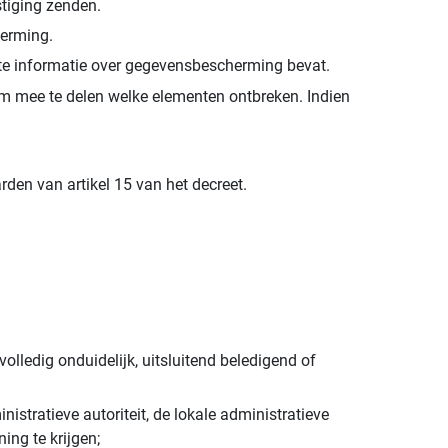
stiging zenden.
herming.
hte informatie over gegevensbescherming bevat.
r hem mee te delen welke elementen ontbreken. Indien
den van artikel 15 van het decreet.
olledig onduidelijk, uitsluitend beledigend of
tratieve autoriteit, de lokale administratieve
ng te krijgen;