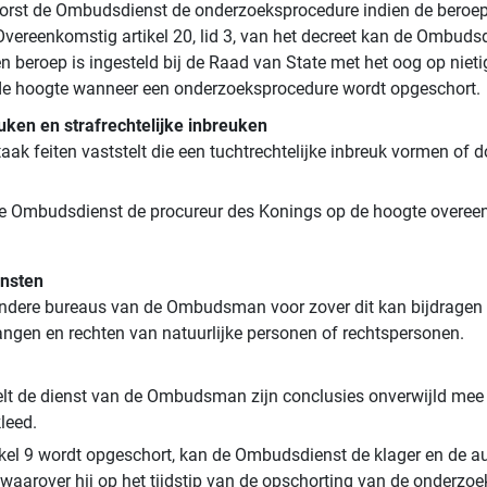
schorst de Ombudsdienst de onderzoeksprocedure indien de bero
Overeenkomstig artikel 20, lid 3, van het decreet kan de Ombud
en beroep is ingesteld bij de Raad van State met het oog op nie
op de hoogte wanneer een onderzoeksprocedure wordt opgeschort.
euken en strafrechtelijke inbreuken
aak feiten vaststelt die een tuchtrechtelijke inbreuk vormen of 
t de Ombudsdienst de procureur des Konings op de hoogte overee
ensten
re bureaus van de Ombudsman voor zover dit kan bijdragen tot
ngen en rechten van natuurlijke personen of rechtspersonen.
elt de dienst van de Ombudsman zijn conclusies onverwijld mee a
leed.
l 9 wordt opgeschort, kan de Ombudsdienst de klager en de autori
aarover hij op het tijdstip van de opschorting van de onderzoek