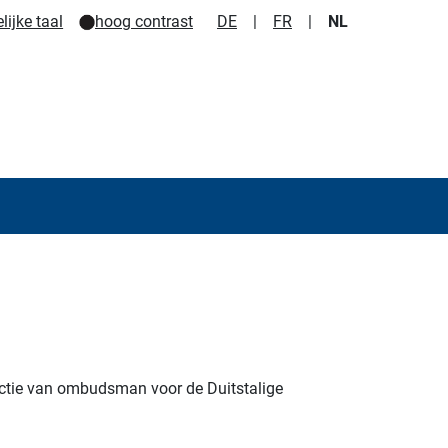
ijke taal
hoog contrast
DE
|
FR
|
NL
unctie van ombudsman voor de Duitstalige