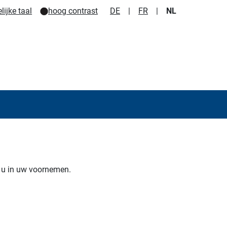
ijke taal
hoog contrast
DE
|
FR
|
NL
u in uw voornemen.