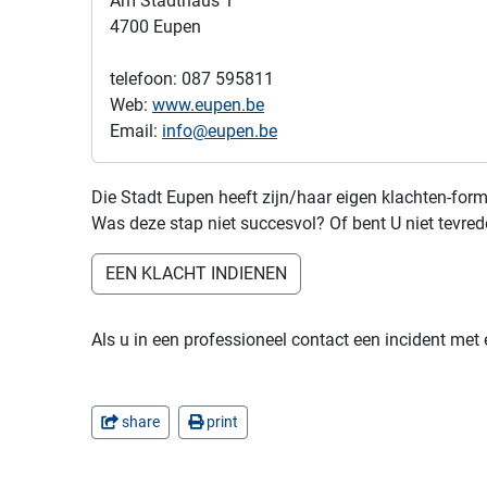
Am Stadthaus 1
4700 Eupen
telefoon: 087 595811
Web:
www.eupen.be
Email:
info@eupen.be
Die Stadt Eupen heeft zijn/haar eigen klachten-form
Was deze stap niet succesvol? Of bent U niet tevre
EEN KLACHT INDIENEN
Als u in een professioneel contact een incident met 
share
print