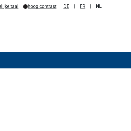
ijke taal
hoog contrast
DE
|
FR
|
NL