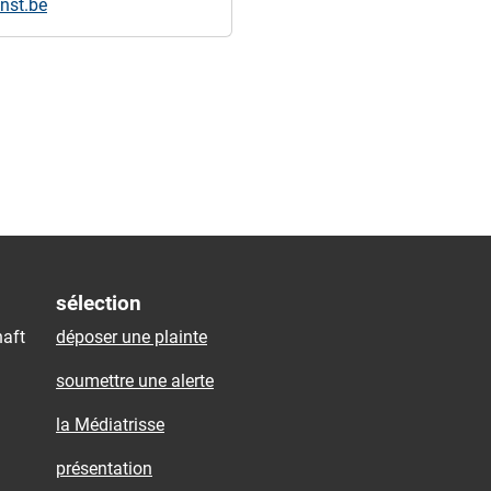
nst.be
sélection
aft
déposer une plainte
soumettre une alerte
la Médiatrisse
présentation