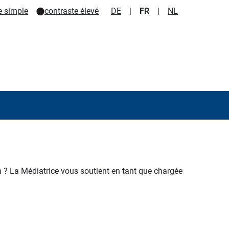
e simple
contraste élevé
DE
|
FR
|
NL
n ?
La Médiatrice vous soutient en tant que chargée