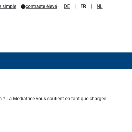
e simple
contraste élevé
DE
|
FR
|
NL
n ?
La Médiatrice vous soutient en tant que chargée