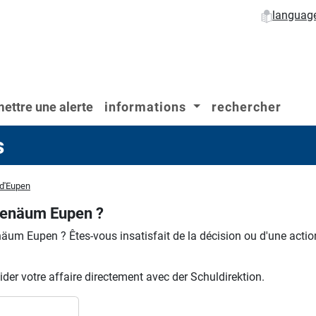
languag
ettre une alerte
informations
rechercher
s
 d'Eupen
henäum Eupen ?
enäum Eupen ?
Êtes-vous insatisfait de la décision ou d'une actio
der votre affaire directement avec der Schuldirektion.