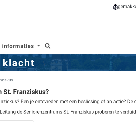
gemakkel
zoeken
informaties
 klacht
anziskus
 St. Franziskus?
anziskus?
Ben je ontevreden met een beslissing of an actie?
De o
 Leitung de Seniorenzentrums St. Franziskus proberen te verduide