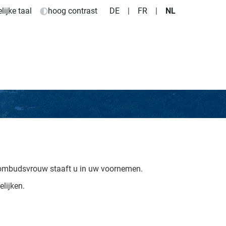
ijke taal
hoog contrast
DE
|
FR
|
NL
mbudsvrouw staaft u in uw voornemen.
lijken.