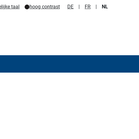
ijke taal
hoog contrast
DE
|
FR
|
NL