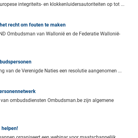
opese integriteits- en klokkenluidersautoriteiten op tot ...
et recht om fouten te maken
D Ombudsman van Wallonië en de Federatie Wallonië-
mbudspersonen
g van de Verenigde Naties een resolutie aangenomen ...
personennetwerk
erk van ombudsdiensten Ombudsman.be zijn algemene
 helpen!
nnen organiseert een webinar voor maatschappelijk