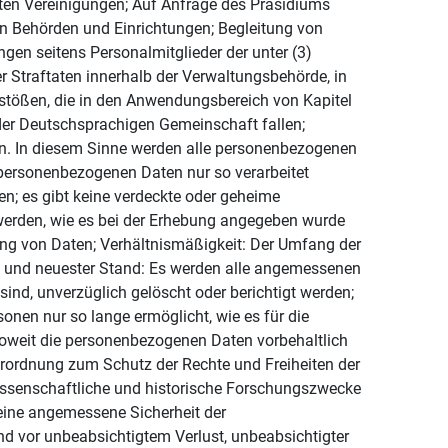
eten Vereinigungen; Auf Anfrage des Präsidiums
n Behörden und Einrichtungen; Begleitung von
en seitens Personalmitglieder der unter (3)
 Straftaten innerhalb der Verwaltungsbehörde, in
rstößen, die in den Anwendungsbereich von Kapitel
er Deutschsprachigen Gemeinschaft fallen;
n. In diesem Sinne werden alle personenbezogenen
personenbezogenen Daten nur so verarbeitet
n; es gibt keine verdeckte oder geheime
werden, wie es bei der Erhebung angegeben wurde
ung von Daten; Verhältnismäßigkeit: Der Umfang der
it und neuester Stand: Es werden alle angemessenen
ind, unverzüglich gelöscht oder berichtigt werden;
onen nur so lange ermöglicht, wie es für die
 soweit die personenbezogenen Daten vorbehaltlich
rordnung zum Schutz der Rechte und Freiheiten der
 wissenschaftliche und historische Forschungszwecke
e eine angemessene Sicherheit der
d vor unbeabsichtigtem Verlust, unbeabsichtigter