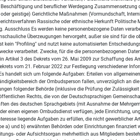
e Beschäftigung und beruflicher Werdegang Zusammensetzung d
 oder geistige) Gerichtliche Maßnahmen (Vormundschaft, Intern
richtsverfahren Rassische oder ethnische Herkunft Politische 
ng. Ausschluss Es werden keine personenbezogene Daten verarbei
anschauliche Überzeugungen hervorgeht, außer sie sind für die o
 kein "Profiling" und nutzt keine automatisierten Entscheidung
ecke verarbeitet. Zwecke, für die die personenbezogenen Date
 in Artikel 3 des Dekrets vom 26. Mai 2009 zur Schaffung des 
krets vom 21. Februar 2022 zur Festlegung verschiedener Inf
s handelt sich um folgende Aufgaben: Erteilen von allgemeine
tändigkeitsbereich der Ombudsperson fallen, unverzüglich an die
gen folgender Behörde (inklusive die Prüfung der Zulässigkei
ffentlichen Rechts, die von der Deutschsprachigen Gemeinscha
haften des deutschen Sprachgebiets (mit Ausnahme der Mehrgem
der einen eigenen Ombudsdienst verfügen, jede Einrichtung, unge
esse liegende Aufgaben zu erfüllen, die nicht gewerblicher Art s
 a) und b) erwähnten Behörden oder Einrichtungen finanziert wir
Leitungs- oder Aufsichtsorgan mehrheitlich aus Mitgliedern beste