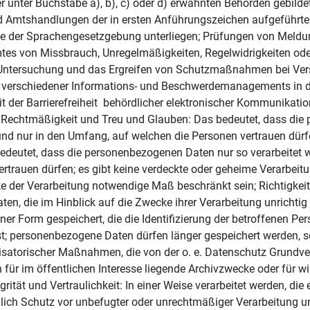
er unter Buchstabe a), b), c) oder d) erwähnten Behörden gebild
d Amtshandlungen der in ersten Anführungszeichen aufgeführte
 der Sprachengesetzgebung unterliegen; Prüfungen von Meldung
tes von Missbrauch, Unregelmäßigkeiten, Regelwidrigkeiten oder
ng, Untersuchung und das Ergreifen von Schutzmaßnahmen bei Ve
g verschiedener Informations- und Beschwerdemanagements in d
r Barrierefreiheit behördlicher elektronischer Kommunikatio
 Rechtmäßigkeit und Treu und Glauben: Das bedeutet, dass die 
d nur in den Umfang, auf welchen die Personen vertrauen dürfe
deutet, dass die personenbezogenen Daten nur so verarbeitet 
rtrauen dürfen; es gibt keine verdeckte oder geheime Verarbeit
cke der Verarbeitung notwendige Maß beschränkt sein; Richtigke
 die im Hinblick auf die Zwecke ihrer Verarbeitung unrichtig s
r Form gespeichert, die die Identifizierung der betroffenen Pers
h ist; personenbezogene Daten dürfen länger gespeichert werden,
isatorischer Maßnahmen, die von der o. e. Datenschutz Grundve
h für im öffentlichen Interesse liegende Archivzwecke oder für
egrität und Vertraulichkeit: In einer Weise verarbeitet werden, di
lich Schutz vor unbefugter oder unrechtmäßiger Verarbeitung un