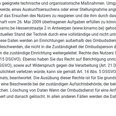
ch geeignete technische und organisatorische Maßnahmen. Umg
chwerde, eines Auskunftsersuchens oder einer Stellungnahme an
f das Ersuchen des Nutzers zu reagieren und die ihm durch das
t vom 26. Mai 2009 übertragenen Aufgaben erfüllen zu können.
inamo.be Hessenstraatje 2 in Antwerpen (www.kinamo.be) gehos
aktuellen Stand der Technik durch eine vollständige und nicht u
iese Daten werden an Einrichtungen außerhalb des Ombudsdiens
 Beschwerden, die nicht in die Zuständigkeit der Ombudsperson
ie zuständige Einrichtung weitergeleitet. Rechte des Nutzers S
. 15 DSGVO). Ebenso haben Sie das Recht auf Berichtigung unric
SGVO), sowie auf Widerspruch gegen die Verarbeitung (Art. 21 
aulichkeit verletzen würde, kann sie gemäß Art. 14 Abs. 5 DSGV
ats, beantwortet. Die Ausübung dieser Rechte ist für Sie grunds
 eine Beschwerde bei der zuständigen Aufsichtsbehörde, der b
eichen. Löschung von Daten Wenn der Ombudsdienst für eine Anfr
rt und danach gelöscht. In allen anderen Fällen werden die Dat