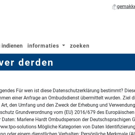
gemakkel
 indienen
informaties
zoeken
ver derden
egendes Für wen ist diese Datenschutzerklärung bestimmt? Dies
men einer Anfrage an Ombudsdienst übermittelt wurden. Ziel d
ie Art, den Umfang und den Zweck der Erhebung und Verwendung 
chutz Grundverordnung vom (EU) 2016/679 des Europäischen P
g der Daten: Marlene Hardt Ombudsperson der Deutschsprachigen
www.tpo-solutions Mögliche Kategorien von Daten Identifizieru
 oder einem dienstlichen Verhalten; Persönliche Merkmale (Alt