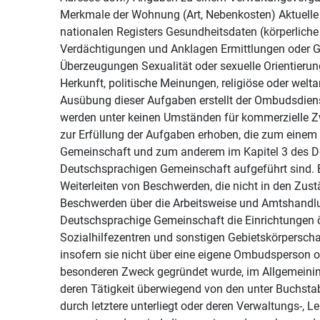
Merkmale der Wohnung (Art, Nebenkosten) Aktuell
nationalen Registers Gesundheitsdaten (körperliche
Verdächtigungen und Anklagen Ermittlungen oder Ge
Überzeugungen Sexualität oder sexuelle Orientieru
Herkunft, politische Meinungen, religiöse oder welt
Ausübung dieser Aufgaben erstellt der Ombudsdienst
werden unter keinen Umständen für kommerzielle Zw
zur Erfüllung der Aufgaben erhoben, die zum einem
Gemeinschaft und zum anderem im Kapitel 3 des De
Deutschsprachigen Gemeinschaft aufgeführt sind. E
Weiterleiten von Beschwerden, die nicht in den Zus
Beschwerden über die Arbeitsweise und Amtshandlun
Deutschsprachige Gemeinschaft die Einrichtungen ö
Sozialhilfezentren und sonstigen Gebietskörpersc
insofern sie nicht über eine eigene Ombudsperson o
besonderen Zweck gegründet wurde, im Allgemeininter
deren Tätigkeit überwiegend von den unter Buchstabe
durch letztere unterliegt oder deren Verwaltungs-, 