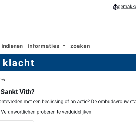
gemakkel
 indienen
informaties
zoeken
 klacht
ith
Sankt Vith?
ontevreden met een beslissing of an actie?
De ombudsvrouw staa
 Veranwortlichen proberen te verduidelijken.