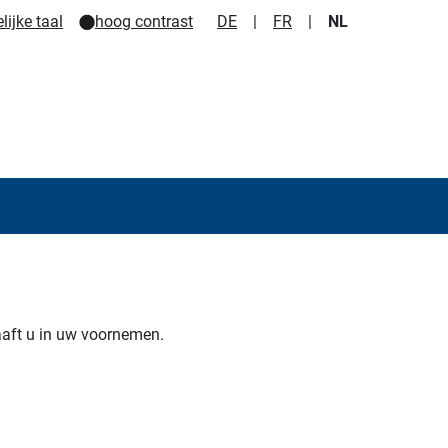
ijke taal
hoog contrast
DE
|
FR
|
NL
ft u in uw voornemen.