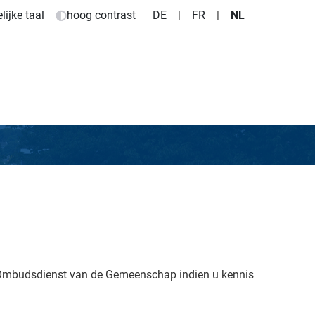
ijke taal
hoog contrast
DE
|
FR
|
NL
e Ombudsdienst van de Gemeenschap indien u kennis