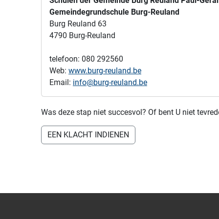
Schulen der Gemeinde Burg Reuland Paul-Géra
Gemeindegrundschule Burg-Reuland
Burg Reuland 63
4790 Burg-Reuland
telefoon: 080 292560
Web:
www.burg-reuland.be
Email:
info@burg-reuland.be
Was deze stap niet succesvol? Of bent U niet tevre
EEN KLACHT INDIENEN