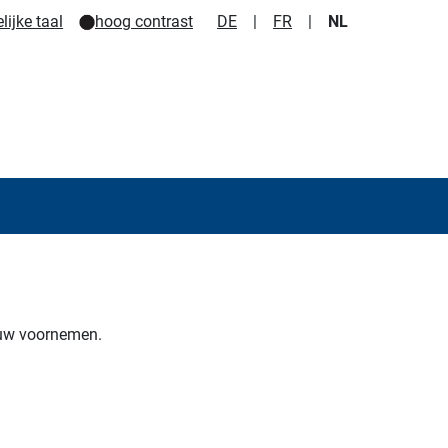
ijke taal
hoog contrast
DE
|
FR
|
NL
uw voornemen.