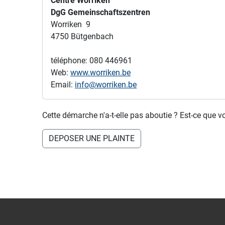
Centre Worriken
DgG Gemeinschaftszentren
Worriken 9
4750 Bütgenbach
téléphone: 080 446961
Web:
www.worriken.be
Email:
info@worriken.be
Cette démarche n'a-t-elle pas aboutie ? Est-ce que v
DEPOSER UNE PLAINTE