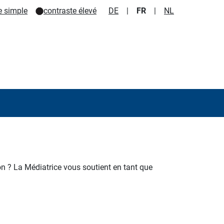
e simple
contraste élevé
DE
|
FR
|
NL
on ?
La Médiatrice vous soutient en tant que