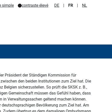
e simple
contraste élevé
DE
|
FR
|
NL
er Präsident der Ständigen Kommission für
wischen den beiden Institutionen zum Ziel hat. Die
elgien sicherzustellen. So prüft die SKSK z. B.,
chigen Gemeinschaft müssen das Gefühl haben, dass
hen in Verwaltungssachen geltend machen können.
der deutschsprachigen Bevölkerung zum Ziel hat. Am
tion. Zudem übertrug es dem damaligen Ombudsmann