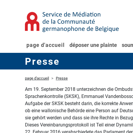
page d'accueil
déposer une plainte
soum
Presse
page d'accueil
Presse
Am 19. September 2018 unterzeichnen die Ombudsfr
Sprachenkontrolle (SKSK), Emmanuel Vandenbossche,
Aufgabe der SKSK besteht darin, die korrekte Anwen
ob eine wallonische Behörde eine Person auf Deut
sie gehört werden und dass sie ihre Rechte in Bez
Dieses Vereinbarungsprotokoll ist Teil einer Dynam
22. Februar 2016 verabschiedete das Parlament d