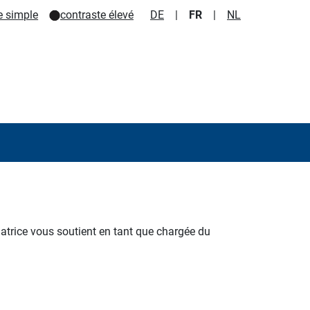
e simple
contraste élevé
DE
|
FR
|
NL
trice vous soutient en tant que chargée du