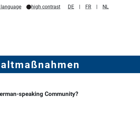
 language
high contrast
DE
|
FR
|
NL
chaltmaßnahmen
 German-speaking Community?