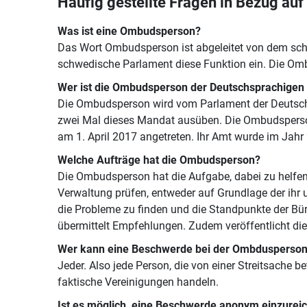
Häufig gestellte Fragen in Bezug au
Was ist eine Ombudsperson?
Das Wort Ombudsperson ist abgeleitet von dem schwe
schwedische Parlament diese Funktion ein. Die Ombud
Wer ist die Ombudsperson der Deutschsprachigen
Die Ombudsperson wird vom Parlament der Deutsch
zwei Mal dieses Mandat ausüben. Die Ombudsperson 
am 1. April 2017 angetreten. Ihr Amt wurde im Jah
Welche Aufträge hat die Ombudsperson?
Die Ombudsperson hat die Aufgabe, dabei zu helfen,
Verwaltung prüfen, entweder auf Grundlage der ihr 
die Probleme zu finden und die Standpunkte der Bü
übermittelt Empfehlungen. Zudem veröffentlicht di
Wer kann eine Beschwerde bei der Ombdusperson
Jeder. Also jede Person, die von einer Streitsache b
faktische Vereinigungen handeln.
Ist es möglich, eine Beschwerde anonym einzurei