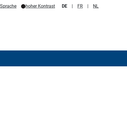
e Sprache
hoher Kontrast
DE
|
FR
|
NL