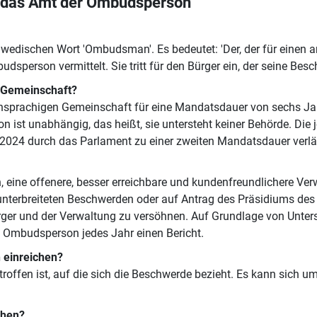
f das Amt der Ombudsperson
dischen Wort 'Ombudsman'. Es bedeutet: 'Der, der für einen and
sperson vermittelt. Sie tritt für den Bürger ein, der seine Bes
 Gemeinschaft?
sprachigen Gemeinschaft für eine Mandatsdauer von sechs Jahr
ist unabhängig, das heißt, sie untersteht keiner Behörde. Die
r 2024 durch das Parlament zu einer zweiten Mandatsdauer verlä
 eine offenere, besser erreichbare und kundenfreundlichere Ver
unterbreiteten Beschwerden oder auf Antrag des Präsidiums des
rger und der Verwaltung zu versöhnen. Auf Grundlage von Unter
e Ombudsperson jedes Jahr einen Bericht.
 einreichen?
etroffen ist, auf die sich die Beschwerde bezieht. Es kann sich u
chen?